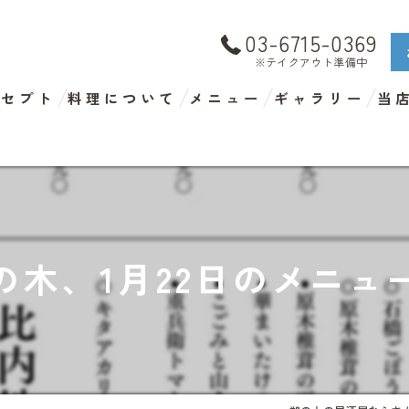
03-6715-0369
※テイクアウト準備中
ンセプト
料理について
メニュー
ギャラリー
当
ラ
デ
テ
の木、1月22日のメニュ
ド
海