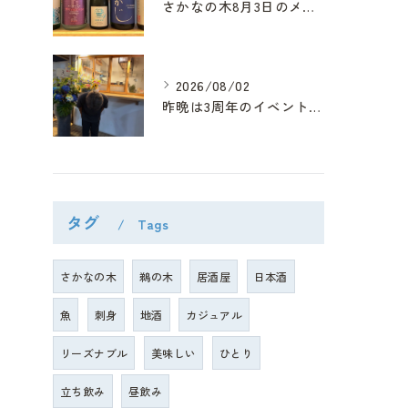
さかなの木8月3日のメニューです。
2026/08/02
昨晩は3周年のイベントにたくさんのご来店、そして綺麗なお花、...
タグ
Tags
さかなの木
鵜の木
居酒屋
日本酒
魚
刺身
地酒
カジュアル
リーズナブル
美味しい
ひとり
立ち飲み
昼飲み