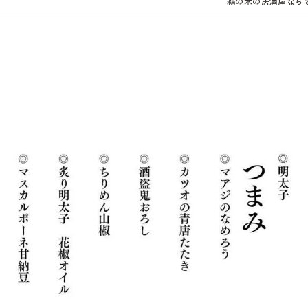
鵜の木の居酒屋なら
。