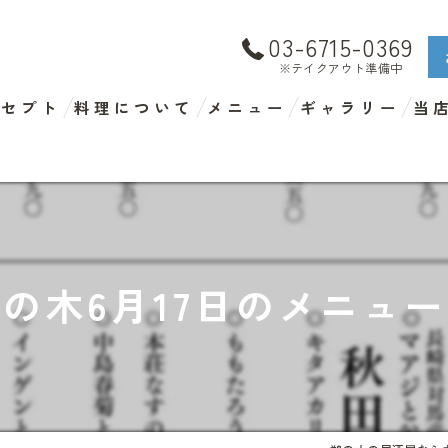
03-6715-0369
※テイクアウト準備中
ンセプト
料理について
メニュー
ギャラリー
当
ラ
デ
テ
の木6月17日のメニュ
ド
海